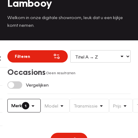
Lambooy
Welkom in onze digitale showroom, leuk dat u een kijkje
komt nemen.
Filteren
Occasions
Geen resultaten
Vergelijken
Merk
Model
Transmissie
Prijs
1