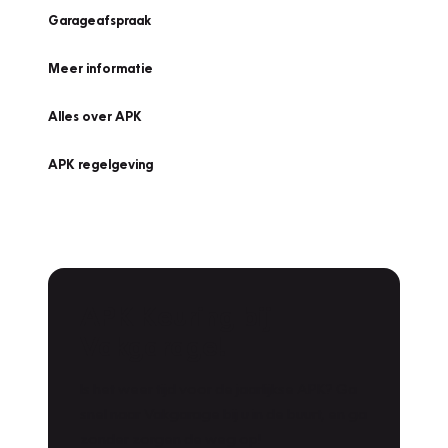
Garageafspraak
Meer informatie
Alles over APK
APK regelgeving
APK Keuring bij
Vakgarage!
Is het weer tijd voor de jaarlijkse APK? Ga
snel naar Vakgarage bij u in de buurt, en ga
zonder zorgen de weg op!