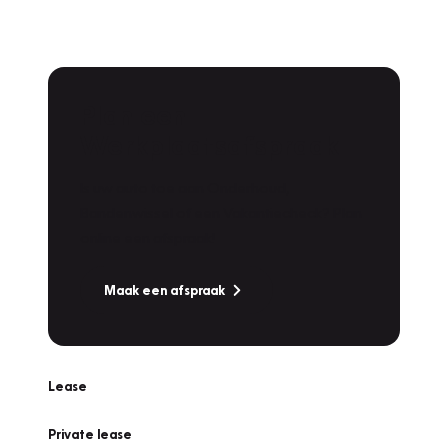
Plan een
Werkplaatsafspraak
Is uw auto toe aan Onderhoud,
Bandenwissel of een Vakantiecheck? Plan
online een afspraak!
Maak een afspraak
Lease
Private lease