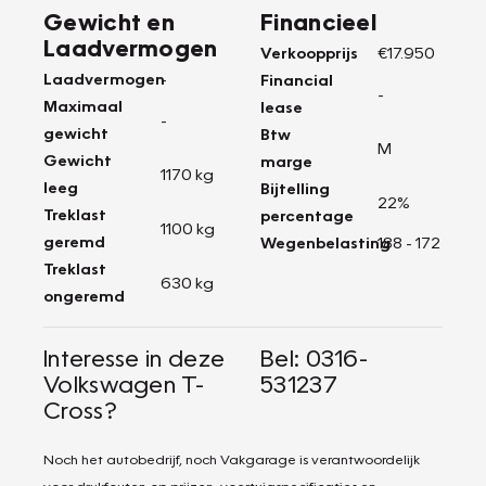
Gewicht en
Financieel
Laadvermogen
Verkoopprijs
€17.950
Laadvermogen
-
Financial
-
Maximaal
lease
-
gewicht
Btw
M
Gewicht
marge
1170 kg
leeg
Bijtelling
22%
Treklast
percentage
1100 kg
geremd
Wegenbelasting
188 - 172
Treklast
630 kg
ongeremd
Interesse in deze
Bel: 0316-
Volkswagen T-
531237
Cross?
Noch het autobedrijf, noch Vakgarage is verantwoordelijk