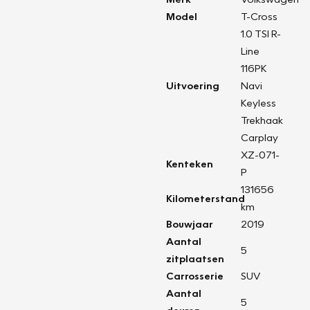
Model
T-Cross
1.0 TSI R-
Line
116PK
Uitvoering
Navi
Keyless
Trekhaak
Carplay
XZ-071-
Kenteken
P
131656
Kilometerstand
km
Bouwjaar
2019
Aantal
5
zitplaatsen
Carrosserie
SUV
Aantal
5