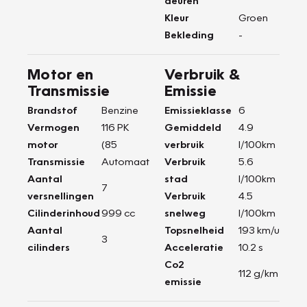
deuren
Kleur
Groen
Bekleding
-
Motor en
Verbruik &
Transmissie
Emissie
Brandstof
Benzine
Emissieklasse
6
Vermogen
116 PK
Gemiddeld
4.9
motor
(85
verbruik
l/100km
Transmissie
Automaat
Verbruik
5.6
Aantal
stad
l/100km
7
versnellingen
Verbruik
4.5
Cilinderinhoud
999 cc
snelweg
l/100km
Aantal
Topsnelheid
193 km/u
3
cilinders
Acceleratie
10.2 s
Co2
112 g/km
emissie