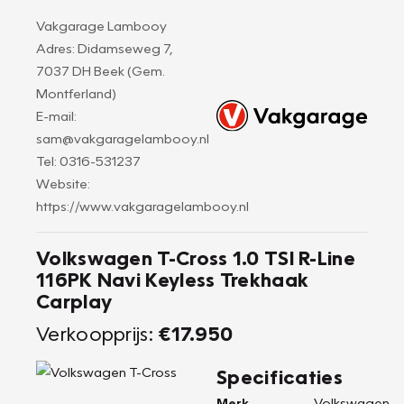
Vakgarage Lambooy
Adres: Didamseweg 7,
7037 DH Beek (Gem.
Montferland)
E-mail:
sam@vakgaragelambooy.nl
Tel: 0316-531237
Website:
https://www.vakgaragelambooy.nl
Volkswagen T-Cross 1.0 TSI R-Line
116PK Navi Keyless Trekhaak
Carplay
Verkoopprijs:
€17.950
Specificaties
Merk
Volkswagen