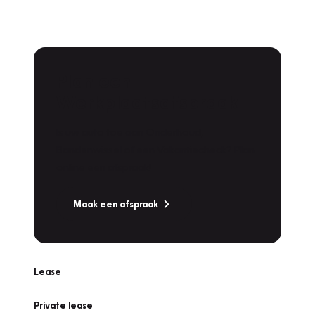
Plan een
Werkplaatsafspraak
Is uw auto toe aan Onderhoud,
Bandenwissel of een Vakantiecheck? Plan
online een afspraak!
Maak een afspraak
Lease
Private lease