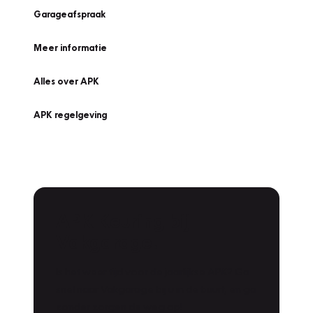
Garageafspraak
Meer informatie
Alles over APK
APK regelgeving
APK Keuring bij
Vakgarage!
Is het weer tijd voor de jaarlijkse APK? Ga
snel naar Vakgarage bij u in de buurt, en ga
zonder zorgen de weg op!