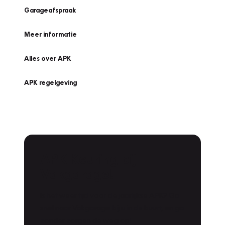
Garageafspraak
Meer informatie
Alles over APK
APK regelgeving
APK Keuring bij
Vakgarage!
Is het weer tijd voor de jaarlijkse APK? Ga
snel naar Vakgarage bij u in de buurt, en ga
zonder zorgen de weg op!