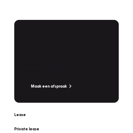
Plan een
Werkplaatsafspraak
Is uw auto toe aan Onderhoud,
Bandenwissel of een Vakantiecheck? Plan
online een afspraak!
Maak een afspraak
Lease
Private lease