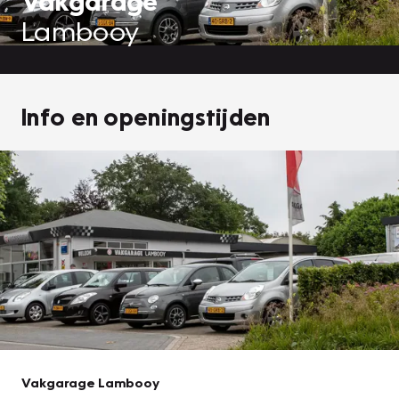
Vakgarage
Lambooy
Info en openingstijden
Vakgarage Lambooy