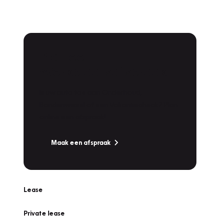
Plan een
Werkplaatsafspraak
Is uw auto toe aan Onderhoud,
Bandenwissel of een Vakantiecheck? Plan
online een afspraak!
Maak een afspraak
Lease
Private lease