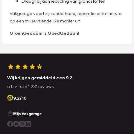
Draagt bij aan recycling van grondstoffen
Vakgarage voert zijn onderhoud, reparatie en/of herstel
op een milieuvriendelijke manier uit.
GroenGedaan! is GoedGedaan!
Wij krijgen gemiddeld een 9.2
o.b.v. ruim 1.231 reviews
9.2/10
Mijn Vakgarage