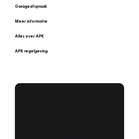
Garageafspraak
Meer informatie
Alles over APK
APK regelgeving
APK Keuring bij
Vakgarage!
Is het weer tijd voor de jaarlijkse APK? Ga
snel naar Vakgarage bij u in de buurt, en ga
zonder zorgen de weg op!