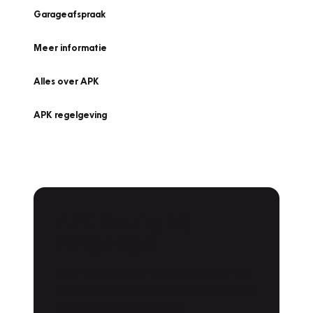
Garageafspraak
Meer informatie
Alles over APK
APK regelgeving
APK Keuring bij
Vakgarage!
Is het weer tijd voor de jaarlijkse APK? Ga
snel naar Vakgarage bij u in de buurt, en ga
zonder zorgen de weg op!