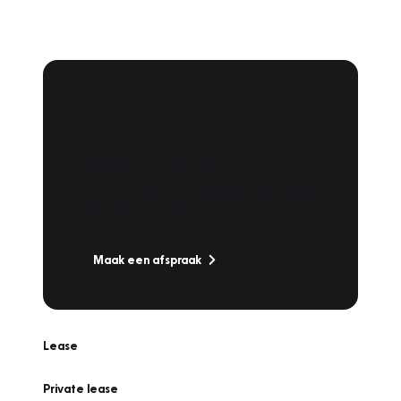
Plan een
Werkplaatsafspraak
Is uw auto toe aan Onderhoud,
Bandenwissel of een Vakantiecheck? Plan
online een afspraak!
Maak een afspraak
Lease
Private lease