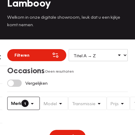
Lambooy
Welkom in onze digitale showroom, leuk dat u een kijkje
komt nemen.
Filteren
Occasions
Geen resultaten
Vergelijken
Merk
Model
Transmissie
Prijs
1